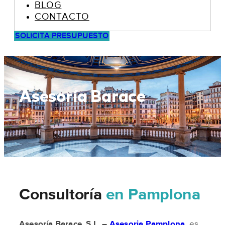
BLOG
CONTACTO
SOLICITA PRESUPUESTO
Asesoría Barace
Consultoría
en Pamplona
Asesoría Barace, S.L. –
Asesoria Pamplona
, es